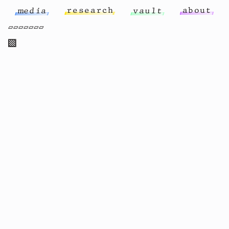
r
e
s
e
a
r
c
h
a
b
o
u
t
m
e
d
i
a
v
a
u
l
t